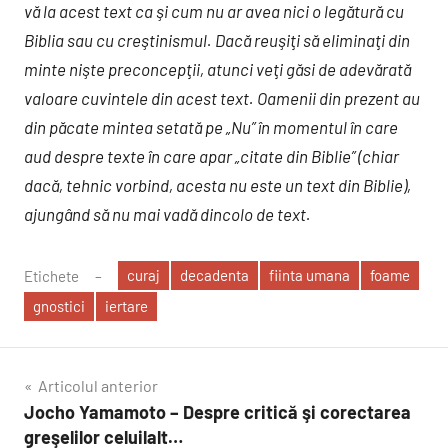
vă la acest text ca şi cum nu ar avea nici o legătură cu
Biblia sau cu creştinismul. Dacă reuşiţi să eliminaţi din
minte nişte preconcepţii, atunci veţi găsi de adevărată
valoare cuvintele din acest text. Oamenii din prezent au
din păcate mintea setată pe „Nu” în momentul în care
aud despre texte în care apar „citate din Biblie” (chiar
dacă, tehnic vorbind, acesta nu este un text din Biblie),
ajungând să nu mai vadă dincolo de text.
curaj
decadenta
fiinta umana
foame
Etichete
gnostici
iertare
Navigare
Articolul anterior
Jocho Yamamoto – Despre critică şi corectarea
în
greşelilor celuilalt…