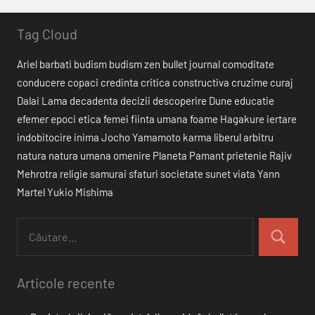
Tag Cloud
Ariel
barbati
budism
budism zen
bullet journal
comoditate
conducere
copaci
credinta
critica constructiva
cruzime
curaj
Dalai Lama
decadenta
decizii
descoperire
Dune
educatie
efemer
epoci
etica
femei
fiinta umana
foame
Hagakure
iertare
indobitocire
inima
Jocho Yamamoto
karma
liberul arbitru
natura
natura umana
omenire
Planeta Pamant
prietenie
Rajiv
Mehrotra
religie
samurai
sfaturi
societate
sunet
viata
Yann
Martel
Yukio Mishima
Articole recente