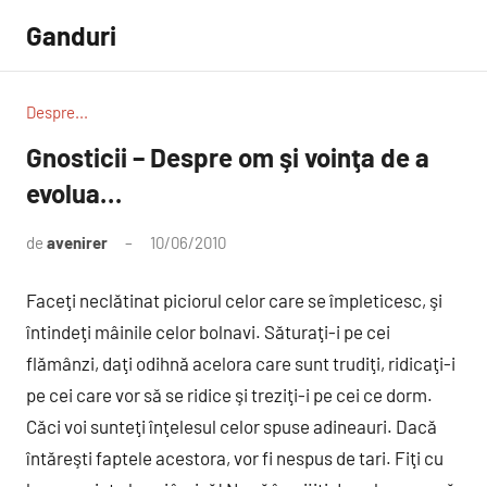
Sari
Ganduri
la
conținut
Despre...
Gnosticii – Despre om şi voinţa de a
evolua…
de
avenirer
10/06/2010
5
comentarii
Faceţi neclătinat piciorul celor care se împleticesc, şi
întindeţi mâinile celor bolnavi. Săturaţi-i pe cei
flămânzi, daţi odihnă acelora care sunt trudiţi, ridicaţi-i
pe cei care vor să se ridice şi treziţi-i pe cei ce dorm.
Căci voi sunteţi înţelesul celor spuse adineauri. Dacă
întăreşti faptele acestora, vor fi nespus de tari. Fiţi cu