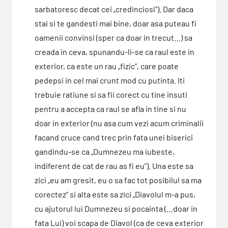
sarbatoresc decat cei „credinciosi”). Dar daca
stai si te gandesti mai bine, doar asa puteau fi
oamenii convinsi (sper ca doar in trecut…) sa
creada in ceva, spunandu-li-se ca raul este in
exterior, ca este un rau „fizic”, care poate
pedepsi in cel mai crunt mod cu putinta. Iti
trebuie ratiune si sa fii corect cu tine insuti
pentru a accepta ca raul se afla in tine si nu
doar in exterior (nu asa cum vezi acum criminalii
facand cruce cand trec prin fata unei biserici
gandindu-se ca „Dumnezeu ma iubeste,
indiferent de cat de rau as fi eu”). Una este sa
zici „eu am gresit, eu o sa fac tot posibilul sa ma
corectez” si alta este sa zici „Diavolul m-a pus,
cu ajutorul lui Dumnezeu si pocainta (…doar in
fata Lui) voi scapa de Diavol (ca de ceva exterior