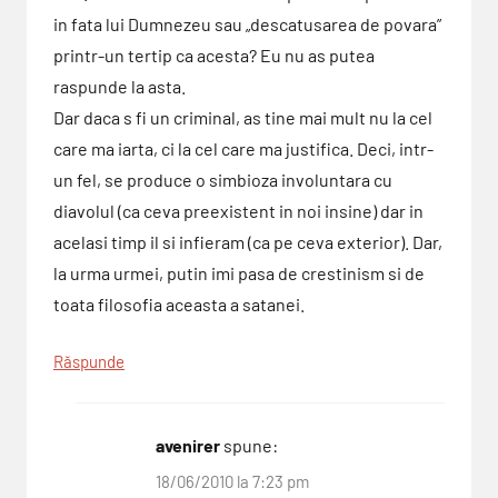
in fata lui Dumnezeu sau „descatusarea de povara”
printr-un tertip ca acesta? Eu nu as putea
raspunde la asta.
Dar daca s fi un criminal, as tine mai mult nu la cel
care ma iarta, ci la cel care ma justifica. Deci, intr-
un fel, se produce o simbioza involuntara cu
diavolul (ca ceva preexistent in noi insine) dar in
acelasi timp il si infieram (ca pe ceva exterior). Dar,
la urma urmei, putin imi pasa de crestinism si de
toata filosofia aceasta a satanei.
Răspunde
avenirer
spune:
18/06/2010 la 7:23 pm