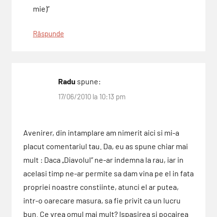
mie)”
Răspunde
Radu
spune:
17/06/2010 la 10:13 pm
Avenirer, din intamplare am nimerit aici si mi-a
placut comentariul tau. Da, eu as spune chiar mai
mult : Daca „Diavolul” ne-ar indemna la rau, iar in
acelasi timp ne-ar permite sa dam vina pe el in fata
propriei noastre constiinte, atunci el ar putea,
intr-o oarecare masura, sa fie privit ca un lucru
bun. Ce vrea omul mai mult? Ispasirea si pocairea