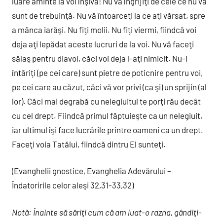
luare aminte la voi înşivă! Nu vă îngrijiţi de cele ce nu vă
sunt de trebuinţă. Nu vă întoarceţi la ce aţi vărsat, spre
a mânca iarăşi. Nu fiţi molii. Nu fiţi viermi, fiindcă voi
deja aţi lepădat aceste lucruri de la voi. Nu vă faceţi
sălaş pentru diavol, căci voi deja l-aţi nimicit. Nu-i
întăriţi (pe cei care) sunt pietre de poticnire pentru voi,
pe cei care au căzut, căci vă vor privi (ca şi) un sprijin (al
lor). Căci mai degrabă cu nelegiuitul te porţi rău decât
cu cel drept. Fiindcă primul făptuieşte ca un nelegiuit,
iar ultimul îşi face lucrările printre oameni ca un drept.
Faceţi voia Tatălui, fiindcă dintru El sunteţi.
(Evanghelii gnostice, Evanghelia Adevărului –
Îndatoririle celor aleşi 32,31-33,32)
Notă: Înainte să săriţi cum că am luat-o razna, gândiţi-