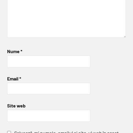
Nume
*
Email
*
Site web
Salvează-mi numele, emailul și site-ul web în acest