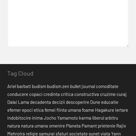
Tag Cloud
Ariel
barbati
budism
budism zen
bullet journal
comoditate
conducere
copaci
credinta
critica constructiva
cruzime
curaj
Dalai Lama
decadenta
decizii
descoperire
Dune
educatie
efemer
epoci
etica
femei
fiinta umana
foame
Hagakure
iertare
indobitocire
inima
Jocho Yamamoto
karma
liberul arbitru
natura
natura umana
omenire
Planeta Pamant
prietenie
Rajiv
Mehrotra
religie
samurai
sfaturi
societate
sunet
viata
Yann