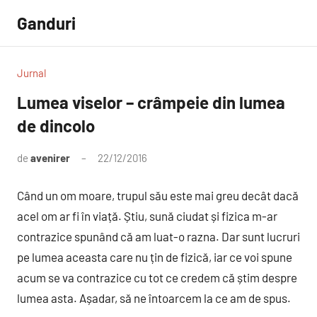
Sari
Ganduri
la
conținut
Jurnal
Lumea viselor – crâmpeie din lumea
de dincolo
de
avenirer
22/12/2016
Un
comentariu
Când un om moare, trupul său este mai greu decât dacă
acel om ar fi în viață. Știu, sună ciudat și fizica m-ar
contrazice spunând că am luat-o razna. Dar sunt lucruri
pe lumea aceasta care nu țin de fizică, iar ce voi spune
acum se va contrazice cu tot ce credem că știm despre
lumea asta. Așadar, să ne întoarcem la ce am de spus.