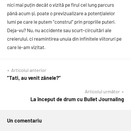
nici mai puțin decât o vizită pe firul cel lung parcurs
până acum și, poate o previzualizare a potențialelor
lumi pe care le putem ”construi” prin propriile puteri.
Deja-vu? Nu, nu accidente sau scurt-circuitări ale
creierului, ci reamintirea unuia din infinitele viitoruri pe
care le-am vizitat.
Navigare
Articolul anterior
”Tati, au venit zânele?”
în
Articolul următor
articole
La început de drum cu Bullet Journaling
Un comentariu