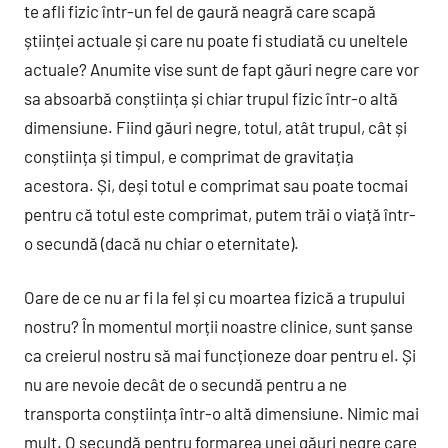
te afli fizic într-un fel de gaură neagră care scapă
științei actuale și care nu poate fi studiată cu uneltele
actuale? Anumite vise sunt de fapt găuri negre care vor
sa absoarbă conștiința și chiar trupul fizic într-o altă
dimensiune. Fiind găuri negre, totul, atât trupul, cât și
conștiința și timpul, e comprimat de gravitația
acestora. Și, deși totul e comprimat sau poate tocmai
pentru că totul este comprimat, putem trăi o viață într-
o secundă (dacă nu chiar o eternitate).
Oare de ce nu ar fi la fel și cu moartea fizică a trupului
nostru? În momentul morții noastre clinice, sunt șanse
ca creierul nostru să mai funcționeze doar pentru el. Și
nu are nevoie decât de o secundă pentru a ne
transporta conștiința într-o altă dimensiune. Nimic mai
mult. O secundă pentru formarea unei găuri negre care