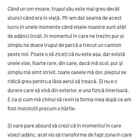
Când un om moare, trupul său este mai greu decât
atunci când era în viață. Mi-am dat seama de acest
lucru în unele momente când visele noastre sunt atât
de adânci încât, în momentul în care ne trezim pur și
simplu ne doare trupul de parcă a trecut un camion
peste noi. Poate o să ziceți că nu este așa, dar există
unele vise, foarte rare, din care, dacă mă scol, pur și
simplu mă simt strivit, toate oasele mă dor, pieptul se
ridică greu pentru a lăsa aerul să treacă. Și nu e o
durere care să vină din exterior, e una fizică interioară.
E ca și cum mă chinui să revin la forma mea după ce am
fost mototolit precum o hârtie.
Și oare pare absurd să crezi că în momentul în care
visezi adânc, acel vis să transforme de fapt zona în care