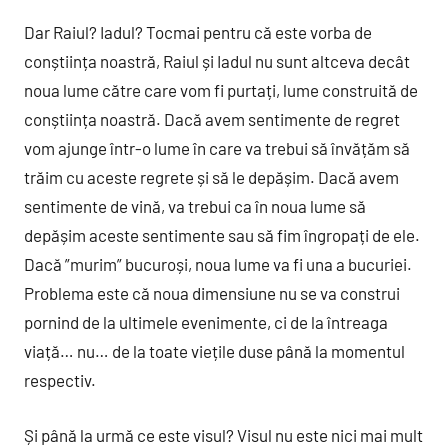
Dar Raiul? Iadul? Tocmai pentru că este vorba de
conștiința noastră, Raiul și Iadul nu sunt altceva decât
noua lume către care vom fi purtați, lume construită de
conștiința noastră. Dacă avem sentimente de regret
vom ajunge într-o lume în care va trebui să învățăm să
trăim cu aceste regrete și să le depășim. Dacă avem
sentimente de vină, va trebui ca în noua lume să
depășim aceste sentimente sau să fim îngropați de ele.
Dacă ”murim” bucuroși, noua lume va fi una a bucuriei.
Problema este că noua dimensiune nu se va construi
pornind de la ultimele evenimente, ci de la întreaga
viață… nu… de la toate viețile duse până la momentul
respectiv.
Și până la urmă ce este visul? Visul nu este nici mai mult