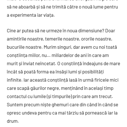
să ne aboarbă și să ne trimită către o nouă lume pentru
a experimenta iar viața.
Cine ar putea să ne urmeze în noua dimensiune? Doar
amintirile noastre, temerile noastre, ororile noastre,
bucuriile noastre. Murim singuri, dar avem cu noi toată
conștiința miilor, nu… miliardelor de ani în care am
murit și înviat neîncetat. O conștiință îndeajuns de mare
încât să poată forma ea însăși lumi și posibilități
infinite. Iar această conștiință lasă în urmă firicele mici
care scapă găurilor negre, menținând în același timp
contactul cu lumile (și timpurile) prin care am trecut.
Suntem precum niște ghemuri care din când în când se
opresc undeva pentru ca mai târziu să pornească iar la
drum.