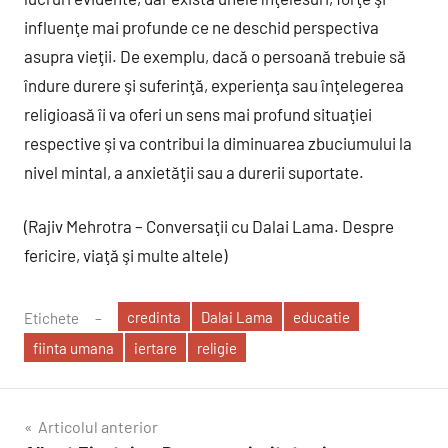
influenţe mai profunde ce ne deschid perspectiva
asupra vieţii. De exemplu, dacă o persoană trebuie să
îndure durere şi suferinţă, experienţa sau înţelegerea
religioasă îi va oferi un sens mai profund situaţiei
respective şi va contribui la diminuarea zbuciumului la
nivel mintal, a anxietăţii sau a durerii suportate.
(Rajiv Mehrotra – Conversaţii cu Dalai Lama. Despre
fericire, viaţă şi multe altele)
credinta
Dalai Lama
educatie
Etichete
fiinta umana
iertare
religie
Navigare
Articolul anterior