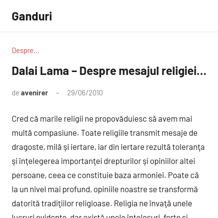
Sari
Ganduri
la
conținut
Despre...
Dalai Lama – Despre mesajul religiei…
de
avenirer
29/06/2010
Niciun
comentariu
Cred că marile religii ne propovăduiesc să avem mai
multă compasiune. Toate religiile transmit mesaje de
dragoste, milă şi iertare, iar din iertare rezultă toleranţa
şi înţelegerea importanţei drepturilor şi opiniilor altei
persoane, ceea ce constituie baza armoniei.
Poate că
la un nivel mai profund, opiniile noastre se transformă
datorită tradiţiilor religioase. Religia ne învaţă unele
lucruri evidente, dar există unele înţelesuri, forţe şi