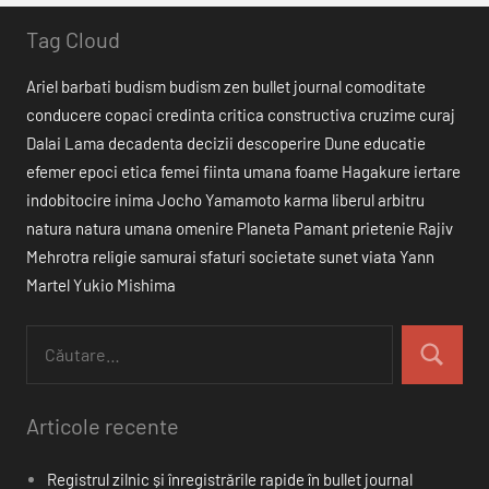
Tag Cloud
Ariel
barbati
budism
budism zen
bullet journal
comoditate
conducere
copaci
credinta
critica constructiva
cruzime
curaj
Dalai Lama
decadenta
decizii
descoperire
Dune
educatie
efemer
epoci
etica
femei
fiinta umana
foame
Hagakure
iertare
indobitocire
inima
Jocho Yamamoto
karma
liberul arbitru
natura
natura umana
omenire
Planeta Pamant
prietenie
Rajiv
Mehrotra
religie
samurai
sfaturi
societate
sunet
viata
Yann
Martel
Yukio Mishima
Articole recente
Registrul zilnic și înregistrările rapide în bullet journal